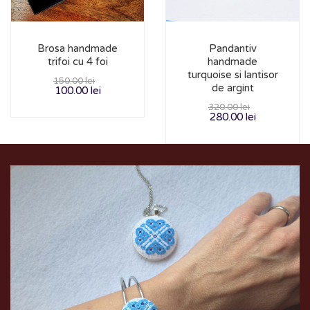
Brosa handmade
Pandantiv
trifoi cu 4 foi
handmade
turquoise si lantisor
150.00
lei
de argint
100.00
lei
320.00
lei
280.00
lei