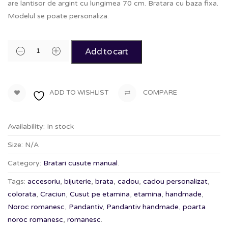
are lantisor de argint cu lungimea 70 cm. Bratara cu baza fixa.
Modelul se poate personaliza.
Add to cart
ADD TO WISHLIST
COMPARE
Availability:
In stock
Size:
N/A
Category:
Bratari cusute manual
.
Tags:
accesoriu
,
bijuterie
,
brata
,
cadou
,
cadou personalizat
,
colorata
,
Craciun
,
Cusut pe etamina
,
etamina
,
handmade
,
Noroc romanesc
,
Pandantiv
,
Pandantiv handmade
,
poarta
noroc romanesc
,
romanesc
.