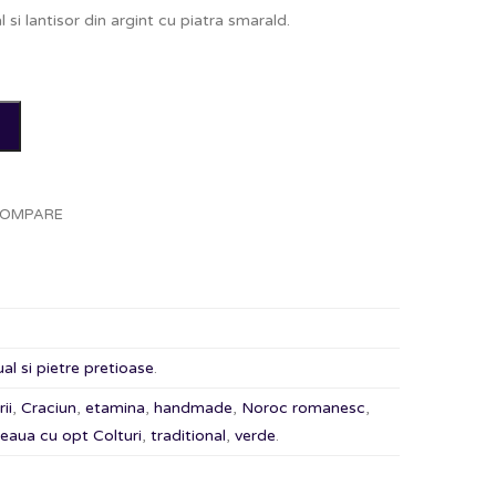
i lantisor din argint cu piatra smarald.
OMPARE
al si pietre pretioase
.
ii
,
Craciun
,
etamina
,
handmade
,
Noroc romanesc
,
eaua cu opt Colturi
,
traditional
,
verde
.