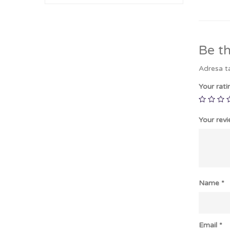
Be th
Adresa ta
Your rat
Your rev
Name
*
Email
*