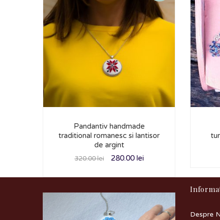
Pandantiv handmade
traditional romanesc si lantisor
tur
de argint
280.00
lei
320.00
lei
Informat
Despre N