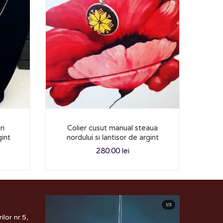
ri
Colier cusut manual steaua
Pa
gint
nordului si lantisor de argint
280.00
lei
lor nr.5,