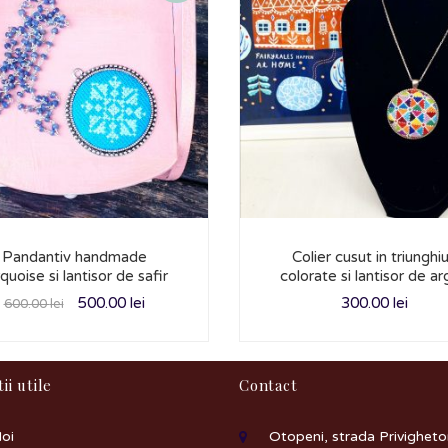
Pandantiv handmade
Colier cusut in triunghiu
quoise si lantisor de safir
colorate si lantisor de ar
500.00
lei
300.00
lei
600.00
lei
ii utile
Contact
oi
Otopeni, strada Privighetori