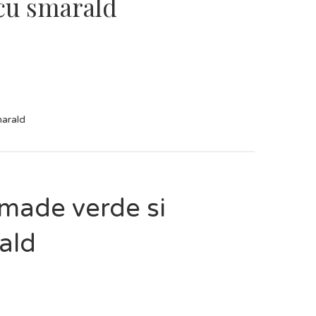
 cu smarald
marald
made verde si
ald