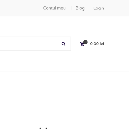
Contul meu
Blog
Login
0
0.00
lei