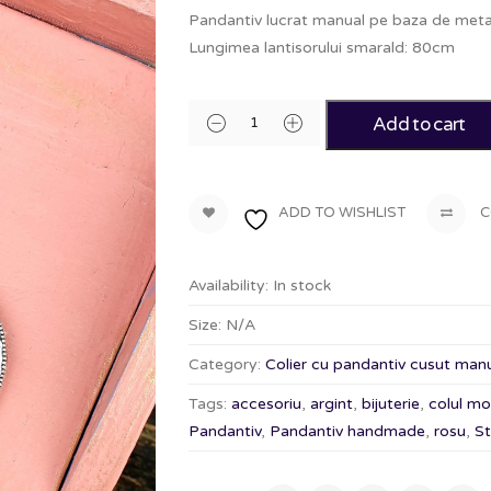
Pandantiv lucrat manual pe baza de metal s
Lungimea lantisorului smarald: 80cm
Add to cart
ADD TO WISHLIST
C
Availability:
In stock
Size:
N/A
Category:
Colier cu pandantiv cusut manu
Tags:
accesoriu
,
argint
,
bijuterie
,
colul mor
Pandantiv
,
Pandantiv handmade
,
rosu
,
St