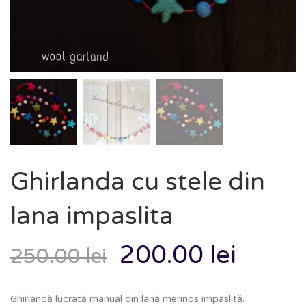
Ghirlanda cu stele din
lana impaslita
200.00
lei
250.00
lei
Ghirlandă lucrată manual din lână merinos împâslită.