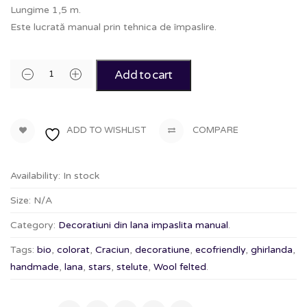
Lungime 1,5 m.
Este lucrată manual prin tehnica de împaslire.
Add to cart
ADD TO WISHLIST
COMPARE
Availability:
In stock
Size:
N/A
Category:
Decoratiuni din lana impaslita manual
.
Tags:
bio
,
colorat
,
Craciun
,
decoratiune
,
ecofriendly
,
ghirlanda
,
handmade
,
lana
,
stars
,
stelute
,
Wool felted
.