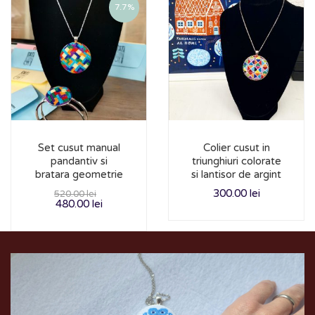
7.7%
Set cusut manual
Colier cusut in
pandantiv si
triunghiuri colorate
bratara geometrie
si lantisor de argint
300.00
lei
520.00
lei
480.00
lei