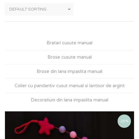
Bratari cusute manual
Brose cusute manual
Brose din lana impaslita manual
Colier cu pandantiv cusut manual si lantisor de argint
Decoratiuni din lana impaslita manual
20%