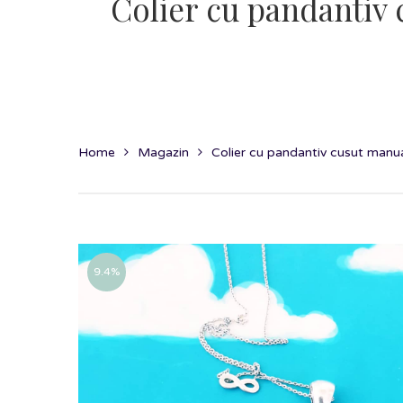
Colier cu pandantiv 
Home
Magazin
Colier cu pandantiv cusut manual
9.4%