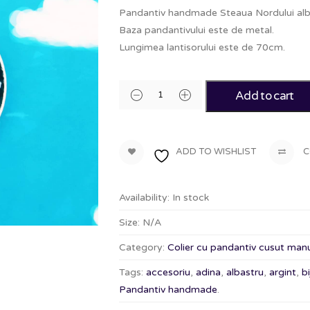
Pandantiv handmade Steaua Nordului albas
Baza pandantivului este de metal.
Lungimea lantisorului este de 70cm.
Add to cart
ADD TO WISHLIST
C
Availability:
In stock
Size:
N/A
Category:
Colier cu pandantiv cusut manua
Tags:
accesoriu
,
adina
,
albastru
,
argint
,
b
Pandantiv handmade
.