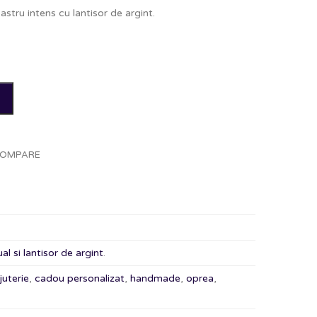
tru intens cu lantisor de argint.
OMPARE
l si lantisor de argint
.
ijuterie
,
cadou personalizat
,
handmade
,
oprea
,