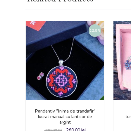
12.5%
Pandantiv ”Inima de trandafir”
lucrat manual cu lantisor de
tur
argint
280.00
lei
320.00
lei