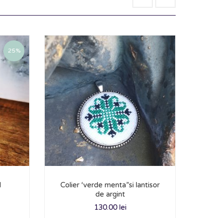
25%
l
Colier ‘verde menta”si lantisor
de argint
R
130.00
lei