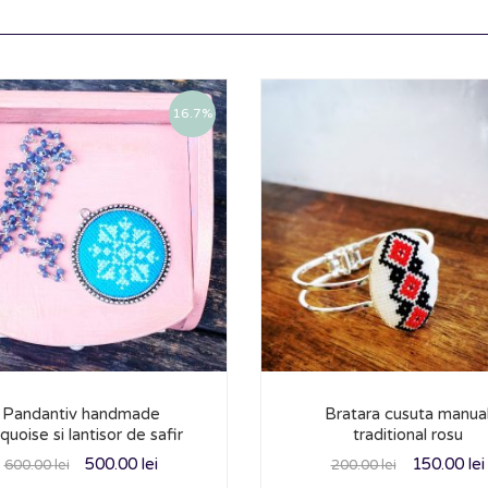
16.7%
Pandantiv handmade
Bratara cusuta manua
quoise si lantisor de safir
traditional rosu
500.00
lei
150.00
lei
600.00
lei
200.00
lei