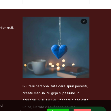
lor nr.5,
Bijuterii personalizate care spun povesti,
create manual cu grija si pasiune. In
atelierul IA DE LA GAT, fiecare piesa este
cul
unica, lucrata cu suflet sa devina