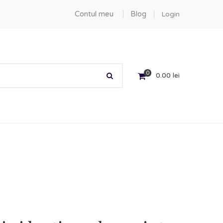
Contul meu
Blog
Login
0
0.00
lei