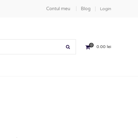
Contul meu
Blog
Login
0
0.00
lei