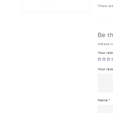
There are
Be th
Adresa ta
Your rat
Your rev
Name
*