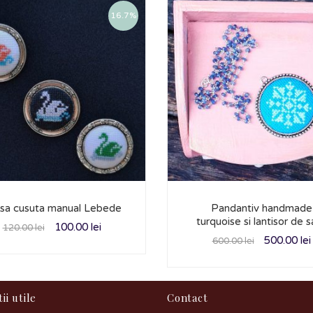
16.7%
sa cusuta manual Lebede
Pandantiv handmade
turquoise si lantisor de s
100.00
lei
120.00
lei
500.00
lei
600.00
lei
ii utile
Contact