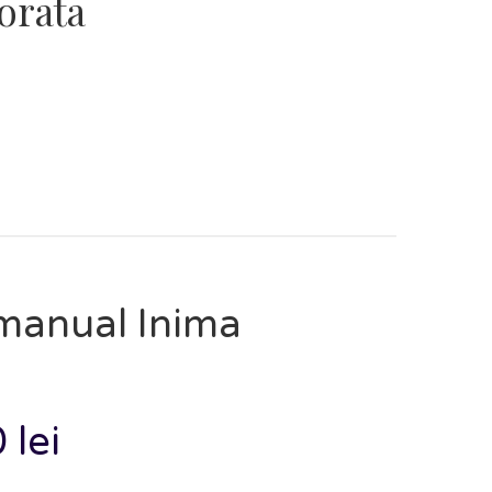
orata
manual Inima
0
lei