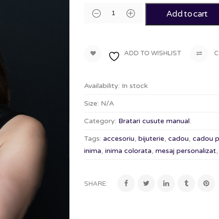
Add to cart
ADD TO WISHLIST
C
Availability:
In stock
Size:
N/A
Category:
Bratari cusute manual
.
Tags:
accesoriu
,
bijuterie
,
cadou
,
cadou p
inima
,
inima colorata
,
mesaj personalizat
SHARE: