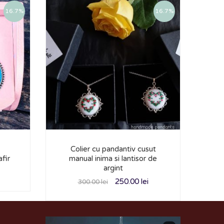
16.7%
16.7%
Colier cu pandantiv cusut
Pan
afir
manual inima si lantisor de
argint
250.00
lei
300.00
lei