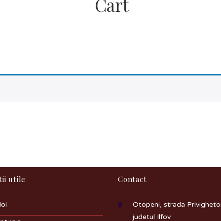
Cart
ii utile
Contact
oi
Otopeni, strada Privighetori
judetul Ilfov