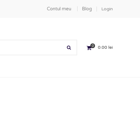
Contul meu
Blog
Login
0
0.00
lei